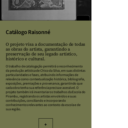
Catálogo Raisonné
O projeto visa a documentação de todas
as obras do artista, garantindo a
preservação de seu legado artístico,
histórico e cultural.
O trabalho de catalogação permitirá o reconhecimento
da produção artística de Chico da Silva, em suas distintas
particularidades e fases, atribuindo informações de
relevância como contextualização histórica, bibliografia,
exposições, premiações e
provenance
, garantindo que
cada obra tenha sua referência precisa e acessível.​ O
projeto também irá inventariar os trabalhos da Escola do
Pirambu, registrando os artistas envolvidos e suas
contribuições, conciliando e incorporando
conhecimentos relevantes ao contexto da escola e de
sua região.
+